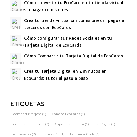
Cómo convertir tu EcoCard en tu tienda virtual
sin pagar comisiones
Crea tu tienda virtual sin comisiones ni pagos a
terceros con EcoCards
Cómo configurar tus Redes Sociales en tu
Tarjeta Digital de EcoCards
Cómo Compartir tu Tarjeta Digital de EcoCards
Crea tu Tarjeta Digital en 2 minutos en
EcoCards: Tutorial paso a paso
ETIQUETAS
compartir tarjeta
(1)
Conoce EcoCards
(1)
creación de tarjeta
(7)
Cupón Descuento
(1)
ecológico
(1)
entrevistas
(2)
innovación
(1)
La Buena Onda
(1)