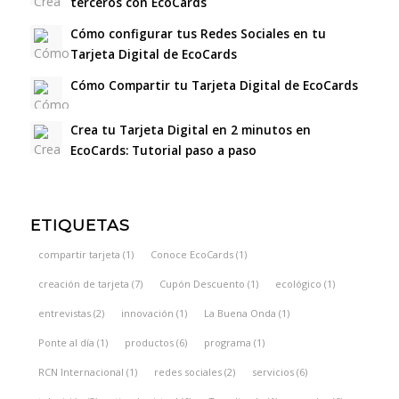
terceros con EcoCards
Cómo configurar tus Redes Sociales en tu
Tarjeta Digital de EcoCards
Cómo Compartir tu Tarjeta Digital de EcoCards
Crea tu Tarjeta Digital en 2 minutos en
EcoCards: Tutorial paso a paso
ETIQUETAS
compartir tarjeta
(1)
Conoce EcoCards
(1)
creación de tarjeta
(7)
Cupón Descuento
(1)
ecológico
(1)
entrevistas
(2)
innovación
(1)
La Buena Onda
(1)
Ponte al día
(1)
productos
(6)
programa
(1)
RCN Internacional
(1)
redes sociales
(2)
servicios
(6)