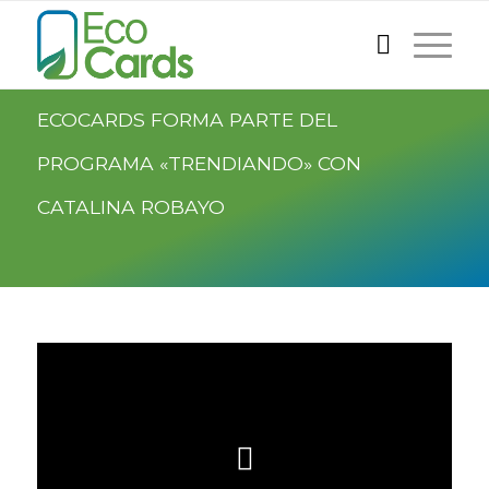
ECOCARDS FORMA PARTE DEL
PROGRAMA «TRENDIANDO» CON
CATALINA ROBAYO