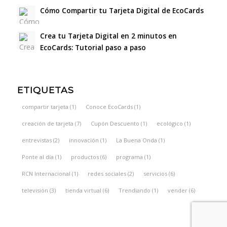
Cómo Compartir tu Tarjeta Digital de EcoCards
Crea tu Tarjeta Digital en 2 minutos en
EcoCards: Tutorial paso a paso
ETIQUETAS
compartir tarjeta
(1)
Conoce EcoCards
(1)
creación de tarjeta
(7)
Cupón Descuento
(1)
ecológico
(1)
entrevistas
(2)
innovación
(1)
La Buena Onda
(1)
Ponte al día
(1)
productos
(6)
programa
(1)
RCN Internacional
(1)
redes sociales
(2)
servicios
(6)
televisión
(3)
tienda virtual
(6)
Trendiando
(1)
vender
(6)